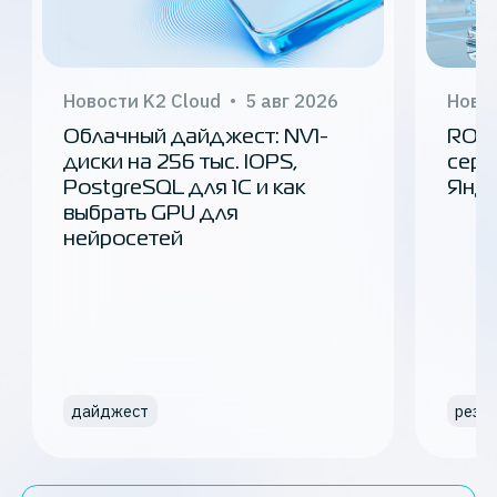
Новости K2 Cloud
5 авг 2026
Новос
Облачный дайджест: NV1-
ROC 
диски на 256 тыс. IOPS,
серт
PostgreSQL для 1С и как
Янде
выбрать GPU для
нейросетей
дайджест
резе