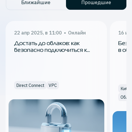
Ближайшие
Прошедшие
22 апр 2025, в 11:00
•
Онлайн
16 ию
Достать до облаков: как
Безо
безопасно подключиться к
в об
облачной инфраструктуре
и по
Direct Connect
VPC
Кибер
Облач