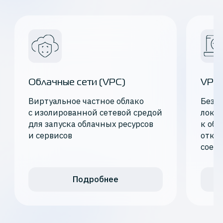
Облачные сети (VPC)
VPN
Виртуальное частное облако
Безо
с изолированной сетевой средой
лока
для запуска облачных ресурсов
к обл
и сервисов
отка
соед
Подробнее