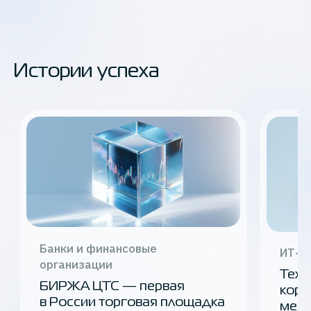
Истории успеха
Банки и финансовые
ИТ-с
организации
ТехВ
БИРЖА ЦТС — первая
корп
в России торговая площадка
межд