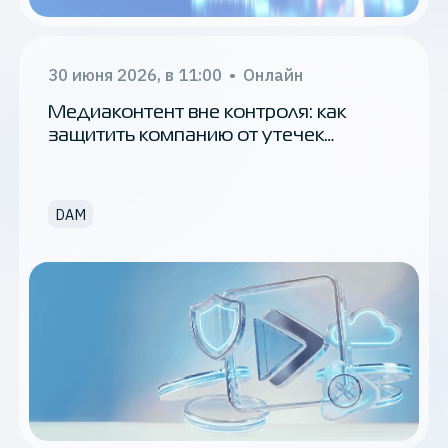
Обновления
K2 Облако
30 июня 2026, в 11:00
•
Онлайн
Медиаконтент вне контроля: как
Облачные технологии
защитить компанию от утечек
и штрафов до 500 млн руб.
AI
S3
DAM
Кибербезопасность
Direct Connect
VPC
big data
Linux