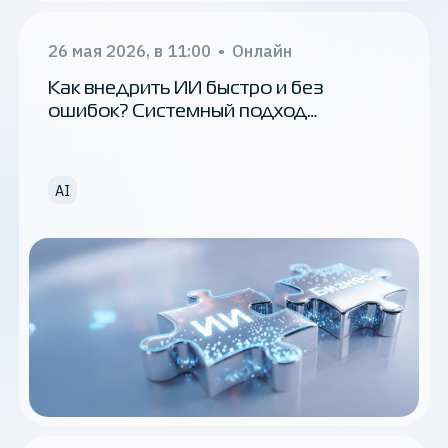
Применить
SRE
26 мая 2026, в 11:00
•
Онлайн
Как внедрить ИИ быстро и без
CI/CD
ошибок? Системный подход
от бизнес-задачи до запуска в облаке
DevOps
Локализация
AI
Импортозамещение
WAF
Облачная инфраструктура
Anti-DDoS
K2 Cloud Team