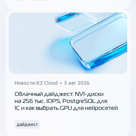
контейнеры
виртуализация
kubernetes
рейтинги
миграция
импортозамещение
Новости K2 Cloud
•
5 авг 2026
хранение данных
Облачный дайджест: NV1-диски
на 256 тыс. IOPS, PostgreSQL для
1С
1С и как выбрать GPU для нейросетей
новости партнёрств
дайджест
локализация