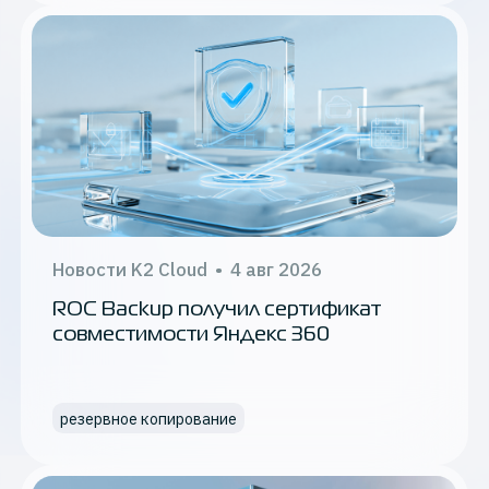
Применить
корпоративные сервисы
инфраструктура для e-com
кибербезопасность
кейсы
масштабирование ИТ-инфраструктуры
Новости K2 Cloud
•
4 авг 2026
производительность
ROC Backup получил сертификат
совместимости Яндекс 360
оптимизация бизнес-процессов
разработка
резервное копирование
регионы и зоны доступности