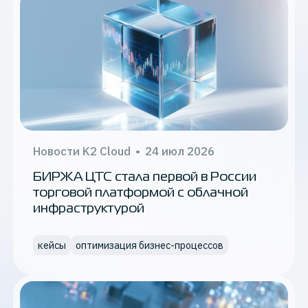
тестовая среда
вычислительная инфраструктура
K2 Cloud Team
дайджест
FinOps
Новости K2 Cloud
•
24 июл 2026
облако 152-ФЗ
БИРЖА ЦТС стала первой в России
торговой платформой с облачной
big data
инфраструктурой
ИИ
кейсы
оптимизация бизнес-процессов
конференция
резервное копирование