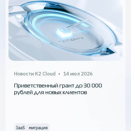
Обновления К2 Облака
Мнения экспертов
О технологиях
СМИ о нас
Новости K2 Cloud
Новости K2 Cloud
•
14 июл 2026
Приветственный грант до 30 000
Применить
Тематика
рублей для новых клиентов
docker
IaaS
миграция