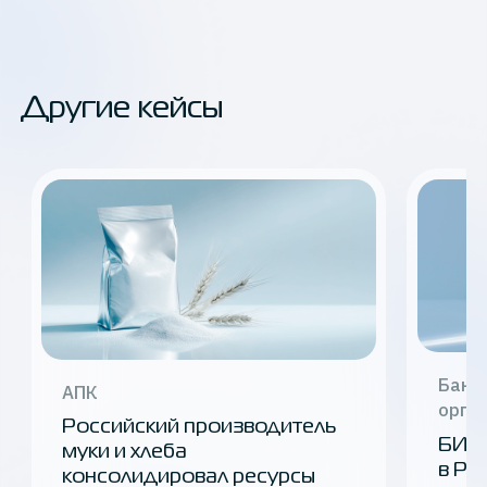
Другие кейсы
Банк
АПК
орга
Российский производитель
БИР
муки и хлеба
в Ро
консолидировал ресурсы