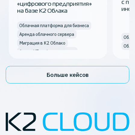
с по
«цифрового предприятия»
инфр
на базе К2 Облака
Облачная платформа для бизнеса
Аренда облачного сервера
Обла
Миграция в K2 Облако
Обла
Аудит ИТ-инфраструктуры
Больше кейсов