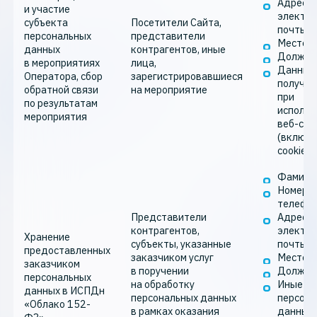
Адрес
и участие
электро
субъекта
Посетители Сайта,
почты
персональных
представители
Место р
данных
контрагентов, иные
Должно
в мероприятиях
лица,
Данные
Оператора, сбор
зарегистрировавшиеся
получа
обратной связи
на мероприятие
при
по результатам
использ
мероприятия
веб-сай
(включа
cookie-
Фамилия
Номер
телефо
Представители
Адрес
контрагентов,
электро
Хранение
субъекты, указанные
почты
предоставленных
заказчиком услуг
Место р
заказчиком
в поручении
Должно
персональных
на обработку
Иные
данных в ИСПДн
персональных данных
персона
«Облако 152-
в рамках оказания
данные,