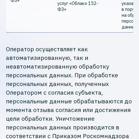
ФЗ»
услуг «Облако 152-
указанн
ФЗ»
в поруч
на обра
персона
данных
Оператор осуществляет как
автоматизированную, так и
неавтоматизированную обработку
персональных данных. При обработке
персональных данных, полученных
Оператором с согласия субъекта,
персональные данные обрабатываются до
момента отзыва согласия или достижения
цели обработки. Уничтожение
персональных данных производится в
соответствии с Приказом Роскомнадзора