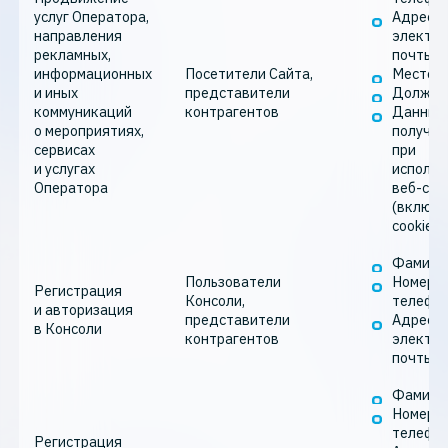
услуг Оператора,
Адрес
направления
электро
рекламных,
почты
информационных
Посетители Сайта,
Место р
и иных
представители
Должно
коммуникаций
контрагентов
Данные
о мероприятиях,
получа
сервисах
при
и услугах
использ
Оператора
веб-сай
(включа
cookie-
Фамилия
Пользователи
Номер
Регистрация
Консоли,
телефо
и авторизация
представители
Адрес
в Консоли
контрагентов
электро
почты
Фамилия
Номер
телефо
Регистрация