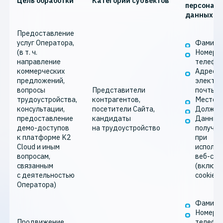
Цель обработки
Категории субъектов
персонал
данных
Предоставление
услуг Оператора,
Фамилия
(в т. ч.
Номер
направление
телефо
коммерческих
Адрес
предложений,
электро
вопросы
Представители
почты
трудоустройства,
контрагентов,
Место р
консультации,
посетители Сайта,
Должно
предоставление
кандидаты
Данные
демо-доступов
на трудоустройство
получа
к платформе K2
при
Cloud и иным
использ
вопросам,
веб-сай
связанным
(включа
с деятельностью
cookie-
Оператора)
Фамилия
Номер
Продвижение
телефо