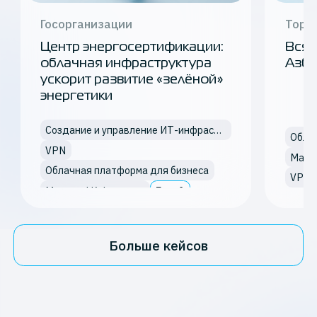
Госорганизации
Торг
Центр энергосертификации:
Вся 
облачная инфраструктура
Азбу
ускорит развитие «зелёной»
энергетики
Создание и управление ИТ-инфраструктурой
Обла
VPN
Mana
Облачная платформа для бизнеса
VPN
Еще
1
Managed Kubernetes
Аренда облачного сервера
Больше кейсов