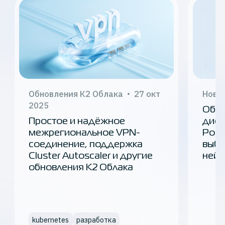
Обновления К2 Облака
27 окт
Новос
2025
Обла
Простое и надёжное
диск
межрегиональное VPN-
Post
соединение, поддержка
выбр
Cluster Autoscaler и другие
нейр
обновления К2 Облака
kubernetes
разработка