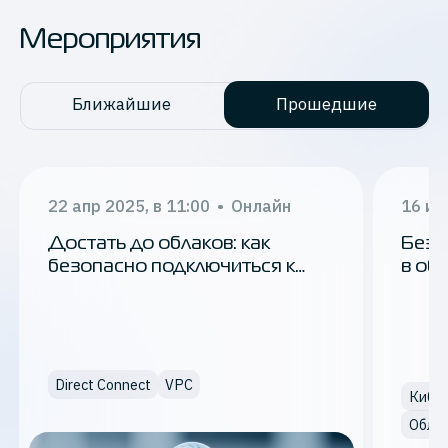
Мероприятия
Ближайшие
Прошедшие
22 апр 2025, в 11:00
•
Онлайн
16 ию
Достать до облаков: как
Безо
безопасно подключиться к
в об
облачной инфраструктуре
и по
Direct Connect
VPC
Кибер
Облач