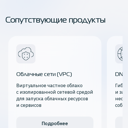
Сопутствующие продукты
Облачные сети (VPC)
DNS
Виртуальное частное облако
Гибк
с изолированной сетевой средой
и зап
для запуска облачных ресурсов
необ
и сервисов
собс
Подробнее