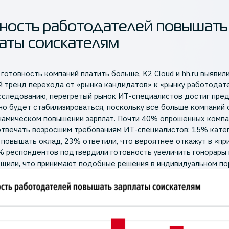
ность работодателей повышать
аты соискателям
 готовность компаний платить больше, K2 Cloud и hh.ru выявил
 тренд перехода от «рынка кандидатов» к «рынку работодат
сследованию, перегретый рынок ИТ-специалистов достиг пре
но будет стабилизироваться, поскольку все больше компаний
намическом повышении зарплат. Почти 40% опрошенных компа
отвечать возросшим требованиям ИТ-специалистов: 15% кате
 повышать оклад, 23% ответили, что вероятнее откажут в «пр
 респондентов подтвердили готовность увеличить гонорары 
щили, что принимают подобные решения в индивидуальном по