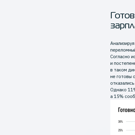
Готов
зарпл
Анализируя
переломный
Согласно и
и постепен
в таком ди
не готовы 
отказались
Однако 11%
а 15% сооб