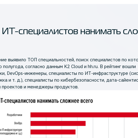
 ИТ-специалистов нанимать сл
ие выявило ТОП специальностей, поиск специалистов по ко
 полугода, согласно данным K2 Cloud и hh.ru. В рейтинг вошли
ки, DevOps-инженеры, специалисты по ИТ-инфраструктуре (си
ка и т. д.), специалисты по кибербезопасности, дата-сайенти
 проектов и менеджеры продуктов.