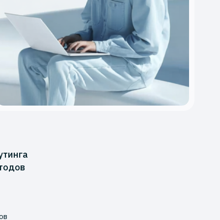
утинга
тодов
ов