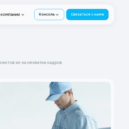
 компании
Консоль
Связаться с нами
нтур под
ия в K2 Облако
Облачная платформа для
я СМЭВ
бизнеса
е
 Service
-ФЗ
К2 Облако под 1С
роектов из-за нехватки кадров
инг
Импортонезависимые
сервисы из К2 Облака
бербезопасности
Защита и восстановление
ИТ-инфраструктуры
я в K2 Облаке
Защита данных от потерь
вное хранилище
блаке