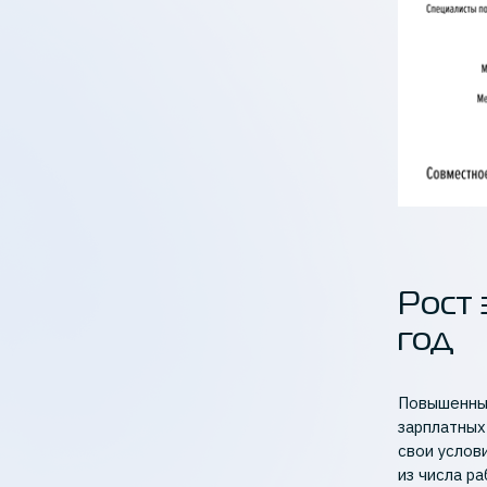
Рост 
год
Повышенный
зарплатных
свои услов
из числа р