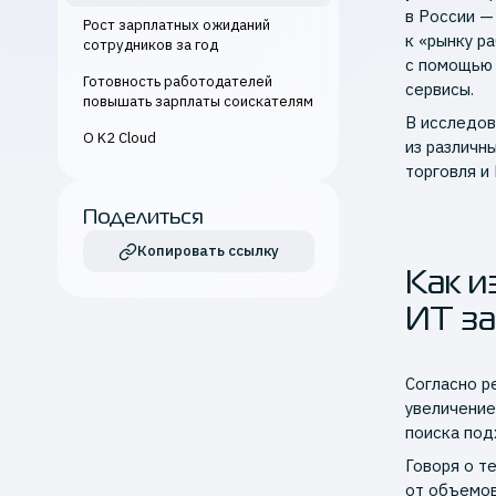
в России —
Рост зарплатных ожиданий
к «рынку р
сотрудников за год
с помощью 
Готовность работодателей
сервисы.
повышать зарплаты соискателям
В исследов
О K2 Cloud
из различн
торговля и
Поделиться
Копировать ссылку
Как и
ИТ за
Согласно р
увеличение
поиска под
Говоря о т
от объемов