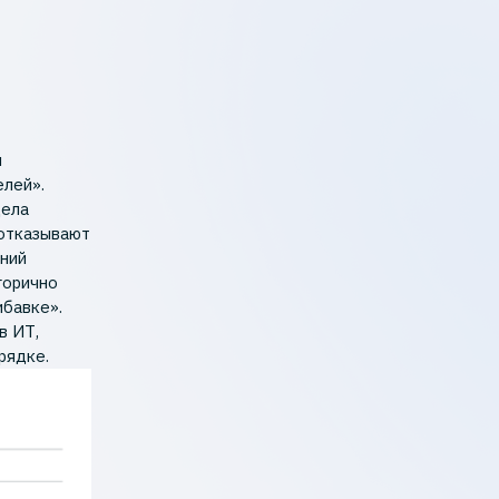
и
елей».
дела
 отказывают
ний
горично
ибавке».
в ИТ,
рядке.