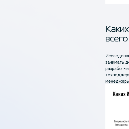
Каких
всего
Исследован
занимать до
разработчи
техподдерж
менеджеры