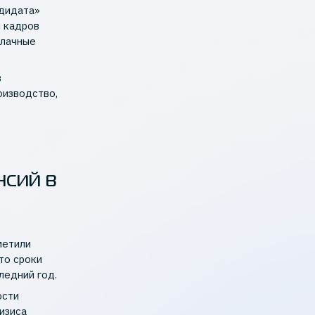
ндидата»
и кадров
блачные
в
оизводство,
нсий в
метили
то сроки
ледний год.
ости
изиса