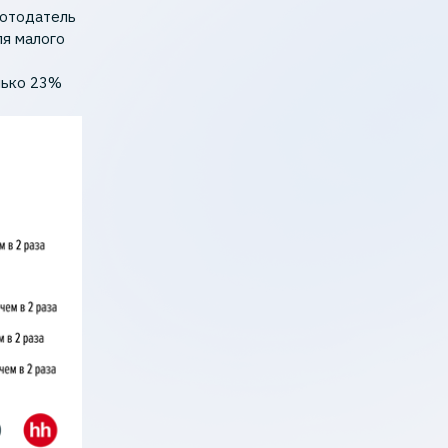
ботодатель
ля малого
олько 23%