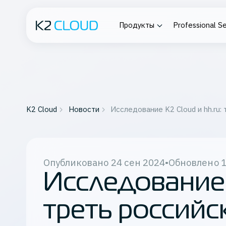
Продукты
Professional Se
Платформа К2
О компании
Profess
Облако
Service
Проектирова
Вычислительная инфраструк
Подробнее о K2 Cloud
сопровожде
K2 Cloud
Новости
Исследование K2 Cloud и hh.ru:
ИТ-инфраст
Сеть
разработки
Контейнеризация
Восстановление данных
Все серв
Опубликовано
24 сен 2024
•
Обновлено
1
Мониторинг
Исследование K
Работа с данными
Частные инсталляции
треть российс
Корпоративный файлообмен