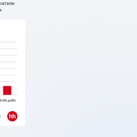
катели
я