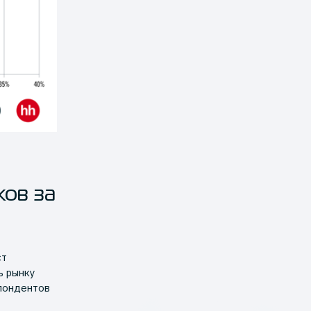
ков за
ст
ь рынку
спондентов