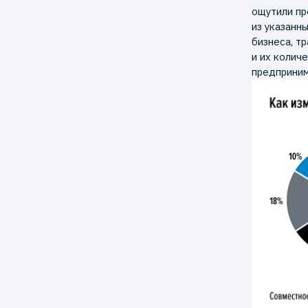
ощутили пр
из указанн
бизнеса, т
и их колич
предприним