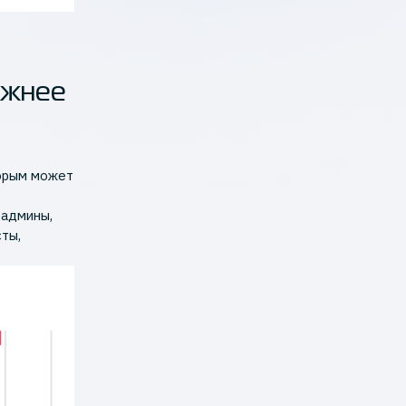
ожнее
торым может
садмины,
сты,