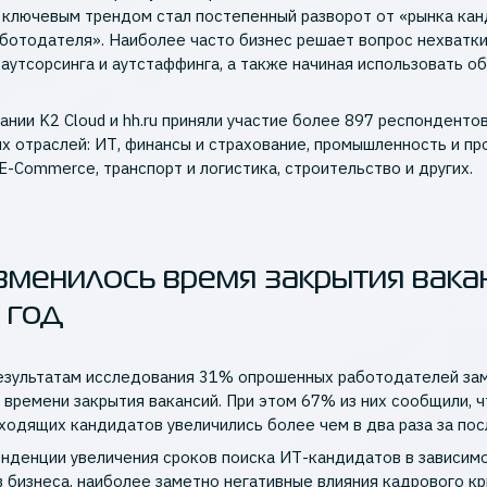
 ключевым трендом стал постепенный разворот от «рынка ка
аботодателя». Наиболее часто бизнес решает вопрос нехватк
аутсорсинга и аутстаффинга, а также начиная использовать о
ании K2 Cloud и hh.ru приняли участие более 897 респонденто
ых отраслей: ИТ, финансы и страхование, промышленность и пр
 E-Commerce, транспорт и логистика, строительство и других.
зменилось время закрытия вака
 год
езультатам исследования 31% опрошенных работодателей за
 времени закрытия вакансий. При этом 67% из них сообщили, ч
ходящих кандидатов увеличились более чем в два раза за пос
енденции увеличения сроков поиска ИТ-кандидатов в зависим
 бизнеса, наиболее заметно негативные влияния кадрового кр