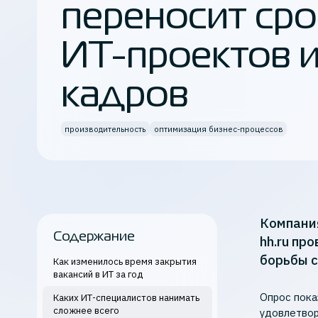
переносит сро
Кибербезопасность
ИТ-проектов и
Все продукты K2 Cloud
кадров
производительность
оптимизация бизнес-процессов
Компания
Содержание
hh.ru пр
борьбы с
Как изменилось время закрытия
вакансий в ИТ за год
Опрос пока
Каких ИТ-специалистов нанимать
сложнее всего
удовлетвор