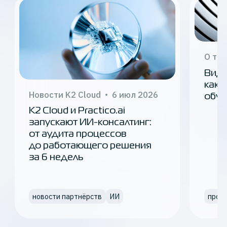
О те
Виде
как 
Новости K2 Cloud
6 июл 2026
обуч
K2 Cloud и Practico.ai
запускают ИИ-консалтинг:
от аудита процессов
до работающего решения
за 6 недель
новости партнёрств
ИИ
прои