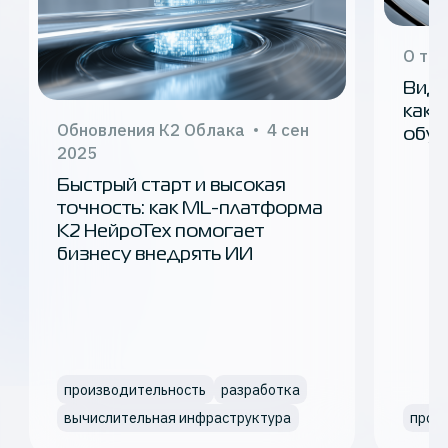
О те
Виде
как 
Обновления К2 Облака
4 сен
обуч
2025
Быстрый старт и высокая
точность: как ML-платформа
K2 НейроТех помогает
бизнесу внедрять ИИ
производительность
разработка
вычислительная инфраструктура
прои