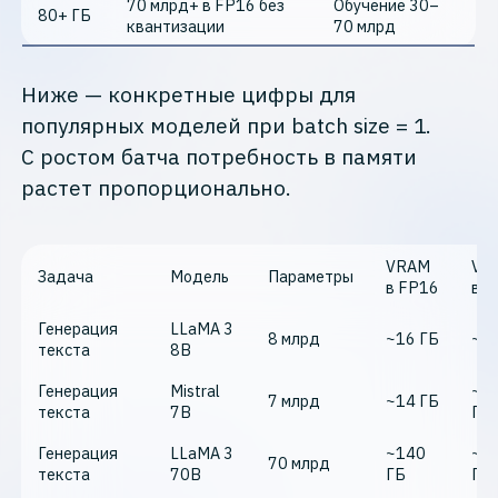
70 млрд+ в FP16 без
Обучение 30–
80+ ГБ
квантизации
70 млрд
Ниже — конкретные цифры для
популярных моделей при batch size = 1.
С ростом батча потребность в памяти
растет пропорционально.
VRAM
VR
Задача
Модель
Параметры
в FP16
в I
Генерация
LLaMA 3
8 млрд
~16 ГБ
~5 
текста
8B
Генерация
Mistral
~4,
7 млрд
~14 ГБ
текста
7B
ГБ
Генерация
LLaMA 3
~140
~4
70 млрд
текста
70B
ГБ
ГБ