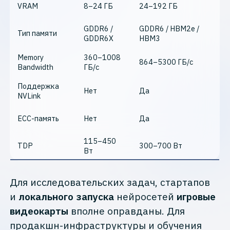
VRAM
8–24 ГБ
24–192 ГБ
GDDR6 /
GDDR6 / HBM2e /
Тип памяти
GDDR6X
HBM3
Memory
360–1008
864–5300 ГБ/с
Bandwidth
ГБ/с
Поддержка
Нет
Да
NVLink
ECC-память
Нет
Да
115–450
TDP
300–700 Вт
Вт
Для исследовательских задач, стартапов
и
локального запуска
нейросетей
игровые
видеокарты
вполне оправданы. Для
продакшн-инфраструктуры и обучения