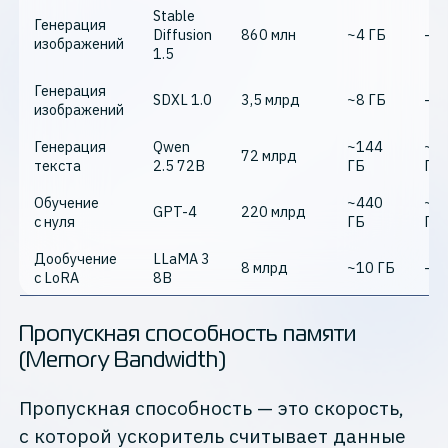
Stable
Генерация
Diffusion
860 млн
~4 ГБ
—
изображений
1.5
Генерация
SDXL 1.0
3,5 млрд
~8 ГБ
—
изображений
Генерация
Qwen
~144
~4
72 млрд
текста
2.5 72B
ГБ
ГБ
Обучение
~440
~1
GPT-4
220 млрд
с нуля
ГБ
ГБ
Дообучение
LLaMA 3
8 млрд
~10 ГБ
—
с LoRA
8B
Пропускная способность памяти
(Memory Bandwidth)
Пропускная способность — это скорость,
с которой ускоритель считывает данные