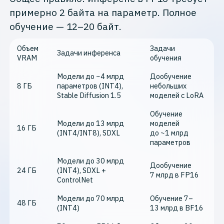
примерно 2 байта на параметр. Полное
обучение — 12–20 байт.
Объем
Задачи
Задачи инференса
VRAM
обучения
Модели до ~4 млрд
Дообучение
8 ГБ
параметров (INT4),
небольших
Stable Diffusion 1.5
моделей с LoRA
Обучение
Модели до 13 млрд
моделей
16 ГБ
(INT4/INT8), SDXL
до ~1 млрд
параметров
Модели до 30 млрд
Дообучение
24 ГБ
(INT4), SDXL +
7 млрд в FP16
ControlNet
Модели до 70 млрд
Обучение 7–
48 ГБ
(INT4)
13 млрд в BF16