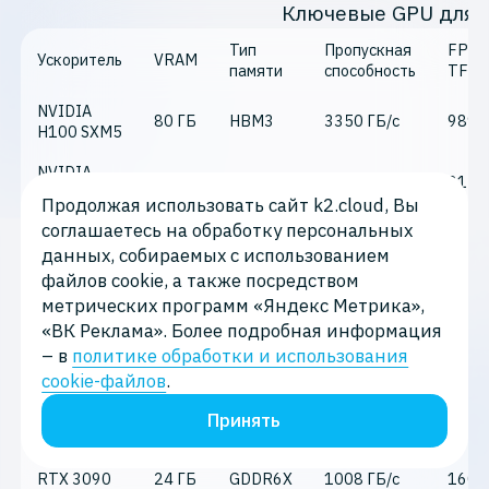
Ключевые GPU для 
Тип
Пропускная
FP16
Ускоритель
VRAM
памяти
способность
TFLO
NVIDIA
80 ГБ
HBM3
3350 ГБ/с
989
H100 SXM5
NVIDIA
80 ГБ
HBM2e
2000 ГБ/с
312
A100 PCIe
Продолжая использовать сайт k2.cloud, Вы
соглашаетесь на обработку персональных
NVIDIA
48 ГБ
GDDR6
864 ГБ/с
733
данных, собираемых с использованием
L40S
файлов cookie, а также посредством
метрических программ «Яндекс Метрика»,
NVIDIA
GDDR6
«ВК Реклама». Более подробная информация
RTX 6000
48 ГБ
864 ГБ/с
485
ECC
– в
политике обработки и использования
Ada
cookie-файлов
.
NVIDIA
24 ГБ
GDDR6X
1008 ГБ/с
330
RTX 4090
Принять
NVIDIA
RTX 3090
24 ГБ
GDDR6X
1008 ГБ/с
160