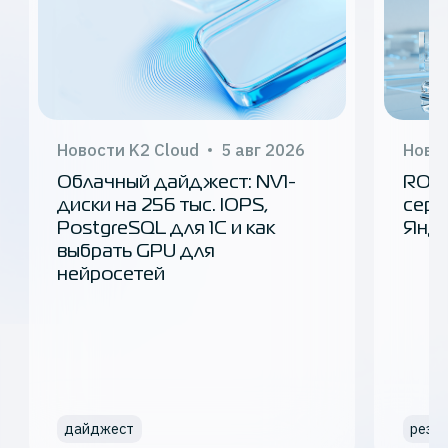
Новости K2 Cloud
5 авг 2026
Новос
Облачный дайджест: NV1-
ROC 
диски на 256 тыс. IOPS,
серт
PostgreSQL для 1С и как
Янде
выбрать GPU для
нейросетей
дайджест
резе