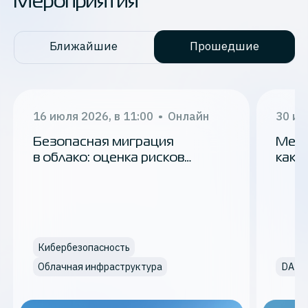
Мероприятия
Ближайшие
Прошедшие
16 июля 2026, в 11:00
•
Онлайн
30 ию
Безопасная миграция
Меди
в облако: оценка рисков
как 
и пошаговый план
от у
млн 
Кибербезопасность
Облачная инфраструктура
DAM