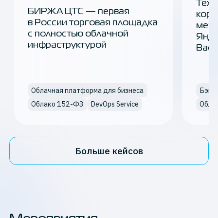
ТехВ
БИРЖА ЦТС — первая
корп
в России торговая площадка
межд
с полностью облачной
Янде
инфраструктурой
Back
Облачная платформа для бизнеса
Облако 152-ФЗ
DevOps Service
Обла
Больше кейсов