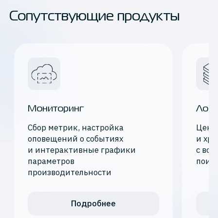
Сопутствующие продукты
Мониторинг
Логи
Сбор метрик, настройка
Цент
оповещений о событиях
и хра
и интерактивные графики
с во
параметров
поис
производительности
Подробнее