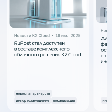
Новос
Новости K2 Cloud
18 июл 2025
Для 
RuPost стал доступен
фарм
в составе комплексного
оста
облачного решения K2 Cloud
на л
инфр
новости партнёрств
импортозамещение
локализация
импо