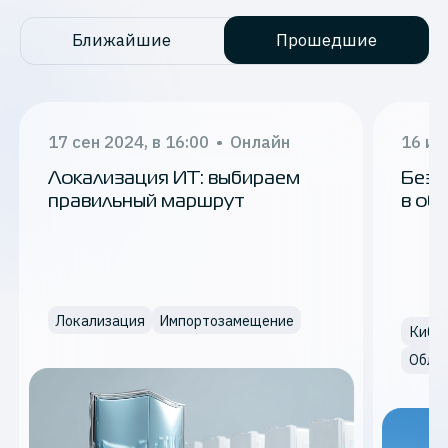
Ближайшие
Прошедшие
17 сен 2024, в 16:00
•
Онлайн
16 ию
Локализация ИТ: выбираем
Безо
правильный маршрут
в об
и по
Локализация
Импортозамещение
Кибер
Облач