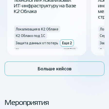
технологии» локализовал
лока
ИТ-инфраструктуру на базе
инфр
K2 Облака
меж
стра
Локализация в K2 Облаке
Лока
К2 Облако под 1С
Серв
Еще
2
Защита данных от потерь
Защи
Межсетевое экранирование (NGFW)
Сервисы кибербезопасности
Обла
Больше кейсов
Мероприятия