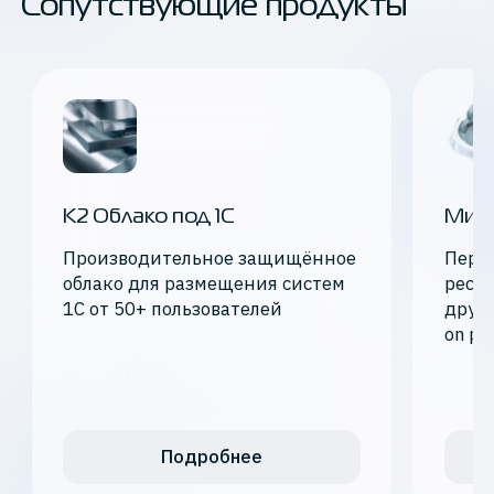
Сопутствующие продукты
К2 Облако под 1С
Мигр
Производительное защищённое
Пере
облако для размещения систем
ресур
1С от 50+ пользователей
друг
on pr
Подробнее