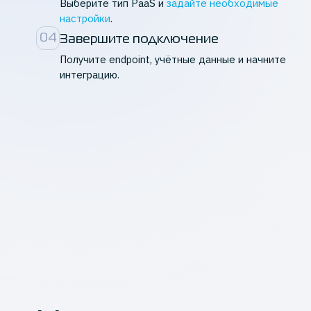
Выберите тип PaaS и
задайте необходимые
настройки
.
0
4
Завершите подключение
Получите endpoint, учётные данные и начните
интеграцию.