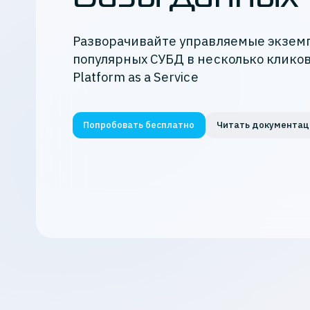
Кибербезопасность
Разворачивайте управляемые экзем
Все продукты K2 Cloud
популярных СУБД в несколько кликов
Platform as a Service
Попробовать бесплатно
Читать документа