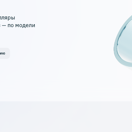
пляры
 — по модели
цию