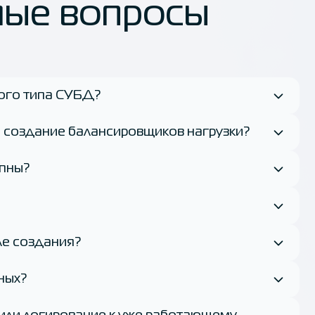
мые вопросы
ого типа СУБД?
о создание балансировщиков нагрузки?
упны?
ле создания?
ных?