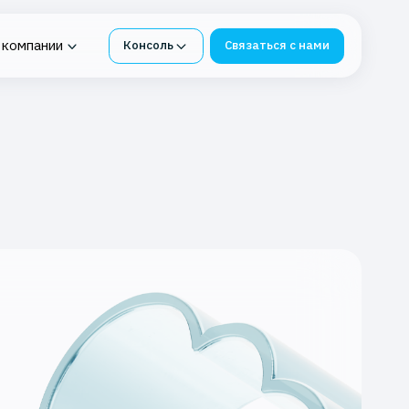
 компании
Консоль
Связаться с нами
нтур под
ия в K2 Облако
Облачная платформа для
я СМЭВ
бизнеса
е
 Service
-ФЗ
К2 Облако под 1С
инг
Импортонезависимые
сервисы из К2 Облака
бербезопасности
Защита и восстановление
ИТ-инфраструктуры
я в K2 Облаке
Защита данных от потерь
вное хранилище
блаке