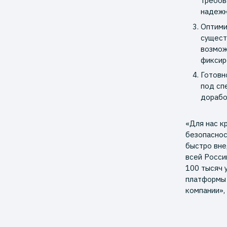
требов
надежн
Оптими
сущест
возмож
фиксир
Готовн
под сп
дорабо
«Для нас к
безопасност
быстро вне
всей Росси
100 тысяч 
платформы 
компании»,