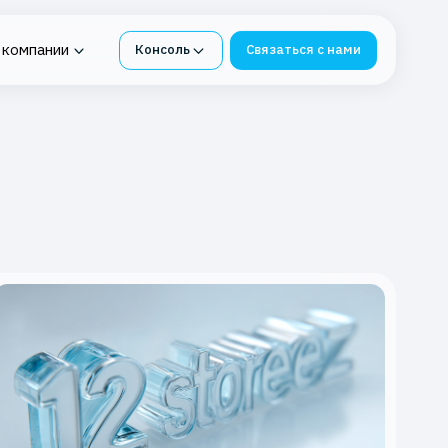
 компании
Консоль
Связаться с нами
нтур под
ия в K2 Облако
Облачная платформа для
я СМЭВ
бизнеса
е
 Service
-ФЗ
К2 Облако под 1С
инг
Импортонезависимые
сервисы из К2 Облака
бербезопасности
Защита и восстановление
ИТ-инфраструктуры
я в K2 Облаке
Защита данных от потерь
вное хранилище
блаке