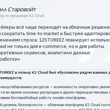
лл Старовойт
ор по продажам
K2 Cloud
йлеры всё чаще переходят на облачные решени
 сократить time-to-market и быстрее адаптиров
менениям спроса. 12STOREEZ планирует использ
oud не только для e-commerce, но и для работы
оративных сервисов, аналитики данных
зработки»
TOREEZ в пользу К2 Cloud был обусловлен рядом важных 
реимуществ:
 масштабирование ресурсов — возможность оперативно увели
ти во время сезонных распродаж и других периодов пиковых н
чивая бесперебойную работу онлайн-платформы.
й уровень безопасности — облачная платформа К2 Cloud соот