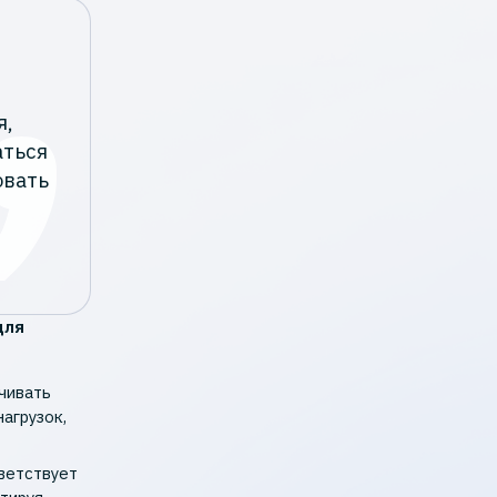
я,
аться
овать
для
чивать
агрузок,
ветствует