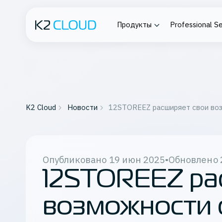
Продукты
Professional Se
Платформа К2
О компании
Profess
Облако
Service
Проектирова
Вычислительная инфраструк
Подробнее о K2 Cloud
сопровожде
K2 Cloud
Новости
12STOREEZ расширяет свои воз
ИТ-инфраст
Сеть
разработки
Контейнеризация
Восстановление данных
Все серв
Опубликовано
19 июн 2025
•
Обновлено
Мониторинг
12STOREEZ ра
Работа с данными
Частные инсталляции
возможности с
Корпоративный файлообмен