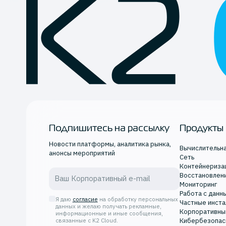
Подпишитесь на рассылку
Продукты
Новости платформы, аналитика рынка,
Вычислительн
анонсы мероприятий
Сеть
Контейнериза
Восстановлен
Мониторинг
Работа с данн
Я даю
согласие
на обработку персональных
Частные инста
данных и желаю получать рекламные,
Корпоративны
информационные и иные сообщения,
Кибербезопас
связанные с K2 Cloud.