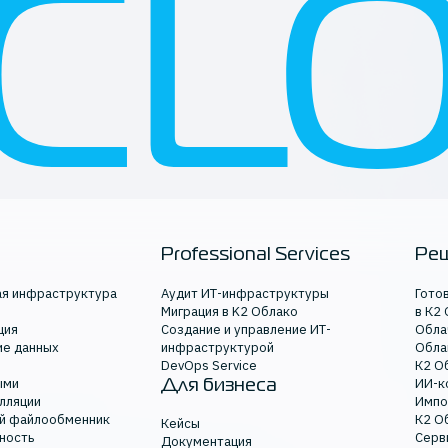
Professional Services
Ре
ая инфраструктура
Аудит ИТ-инфраструктуры
Гото
Миграция в K2 Облако
в К2
ция
Создание и управление ИТ-
Обла
ие данных
инфраструктурой
Обла
DevOps Service
К2 О
ыми
ИИ-к
Для бизнеса
лляции
Импо
й файлообменник
К2 О
Кейсы
ность
Серв
Документация