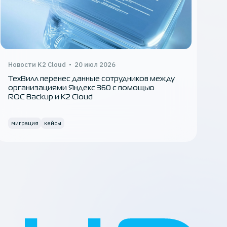
Се
K2
ин
Новости K2 Cloud
20 июл 2026
ТехВилл перенес данные сотрудников между
организациями Яндекс 360 с помощью
ROC Backup и K2 Cloud
миграция
кейсы
к