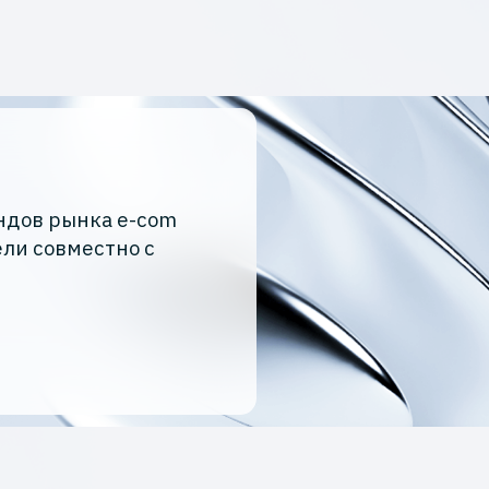
ндов рынка e-com
ели совместно с