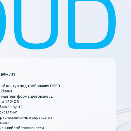
шения
вый контур под требования СМЭВ
 Облаке
чная платформа для бизнеса
ко 152-ФЗ
блако под 1С
онсалтинг
ртонезависимые сервисы из
блака
исы кибербезопасности