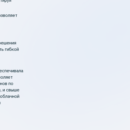
тируя
озволяет
 решения
ть гибкой
беспечивала
воляет
нов по
, и свыше
 облачной
ы