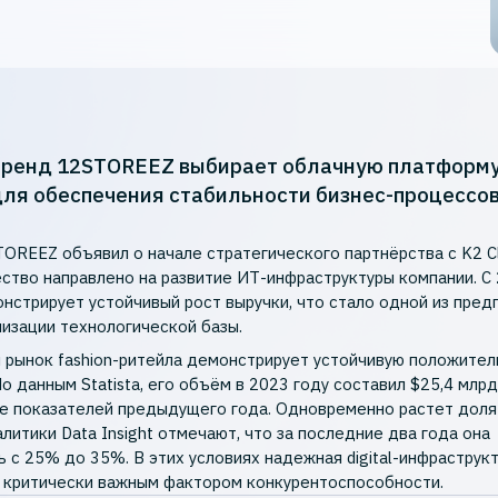
-бренд 12STOREEZ выбирает облачную платформу
ля обеспечения стабильности бизнес-процессов
OREEZ объявил о начале стратегического партнёрства с K2 Cl
ство направлено на развитие ИТ-инфраструктуры компании. С
нстрирует устойчивый рост выручки, что стало одной из пре
изации технологической базы.
 рынок fashion-ритейла демонстрирует устойчивую положите
о данным Statista, его объём в 2023 году составил $25,4 млрд
 показателей предыдущего года. Одновременно растет доля
алитики Data Insight отмечают, что за последние два года она
ь с 25% до 35%. В этих условиях надежная digital-инфраструк
 критически важным фактором конкурентоспособности.