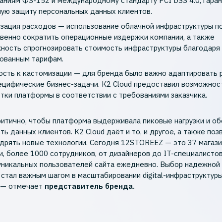
аниям ФЗ-152 и международному стандарту PCI DSS 4.0, гаран
ую защиту персональных данных клиентов.
зация расходов — использование облачной инфраструктуры п
венно сократить операционные издержки компании, а также
ность спрогнозировать стоимость инфраструктуры благодаря
ованным тарифам.
ость к кастомизации — для бренда было важно адаптировать
ецифические бизнес-задачи. К2 Cloud предоставил возможнос
тки платформы в соответствии с требованиями заказчика.
ритично, чтобы платформа выдерживала пиковые нагрузки и о
ь данных клиентов. К2 Cloud даёт и то, и другое, а также поз
дрять новые технологии. Сегодня 12STOREEZ — это 37 магази
и, более 1000 сотрудников, от дизайнеров до IT-специалистов
уникальных пользователей сайта ежедневно. Выбор надежной
стал важным шагом в масштабировании digital-инфраструктур
 — отмечает
представитель бренда.