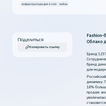
Кибербезопасность
инфраструктура для e-com
кейсы
Все продукты K2 Cloud
Fashion
Поделиться
Облако д
Копировать ссылку
Бренд 12ST
Сотрудниче
бренд демо
для модерн
Российский
динамику. П
18% больше
продаж: ан
увеличилас
становится