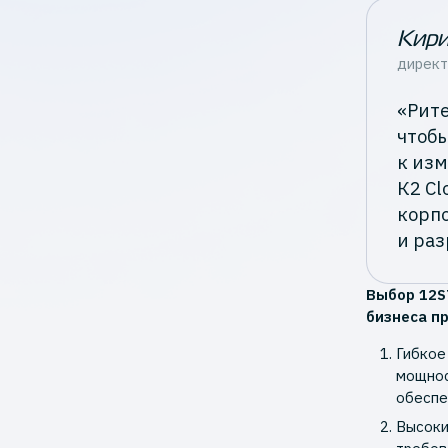
Кири
директ
«Рите
чтобы
к из
К2 Cl
корп
и ра
Выбор 12S
бизнеса п
Гибкое
мощнос
обеспе
Высоки