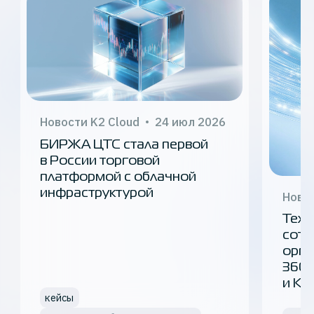
Новости K2 Cloud
24 июл 2026
БИРЖА ЦТС стала первой
в России торговой
платформой с облачной
инфраструктурой
Новос
ТехВ
сотр
орга
360 
и K2
кейсы