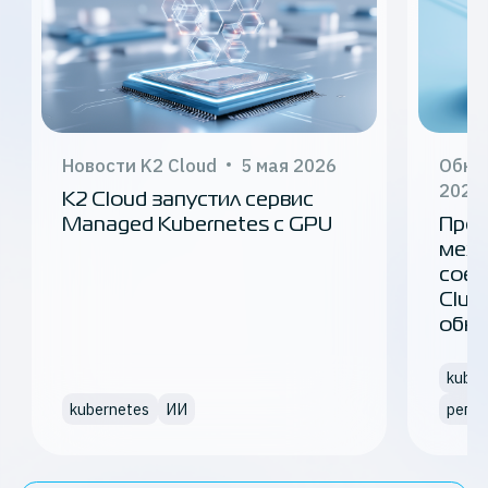
Новости K2 Cloud
5 мая 2026
Обно
2025
K2 Cloud запустил сервис
Managed Kubernetes с GPU
Прос
межр
соед
Clus
обно
kuber
kubernetes
ИИ
регио