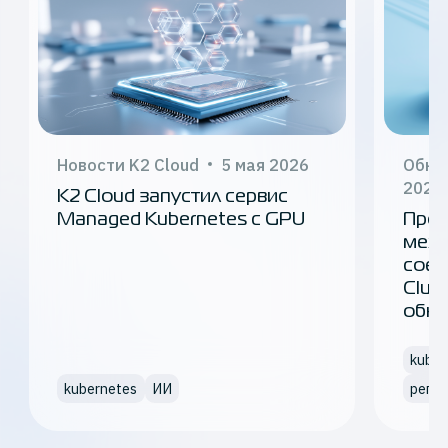
Новости K2 Cloud
5 мая 2026
Обно
2025
K2 Cloud запустил сервис
Managed Kubernetes с GPU
Прос
межр
соед
Clus
обно
kuber
kubernetes
ИИ
регио