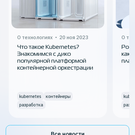
О технологиях
20 ноя 2023
О те
Что такое Kubernetes?
Росс
Знакомимся с дико
како
популярной платформой
плат
контейнерной оркестрации
kubernetes
контейнеры
kuber
разработка
разр
Все новости