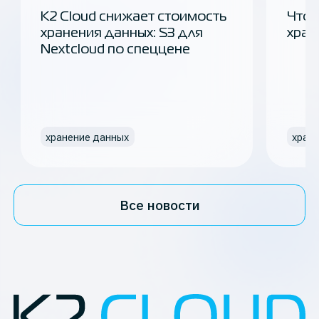
K2 Cloud снижает стоимость
Что 
хранения данных: S3 для
хран
Nextcloud по спеццене
хранение данных
хран
Все новости