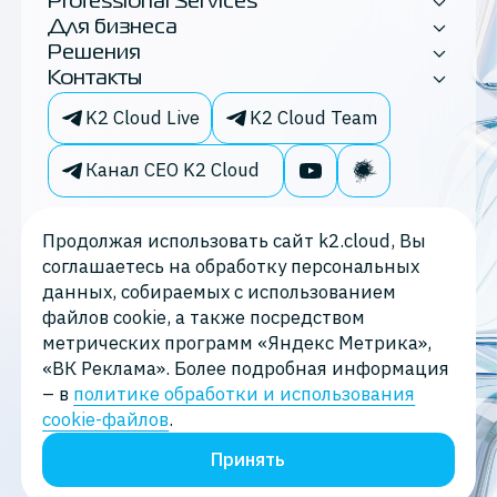
Professional Services
Для бизнеса
Решения
Контакты
K2 Cloud Live
K2 Cloud Team
Канал CEO K2 Cloud
Продолжая использовать сайт k2.cloud, Вы
соглашаетесь на обработку персональных
данных, собираемых с использованием
файлов cookie, а также посредством
метрических программ «Яндекс Метрика»,
«ВК Реклама». Более подробная информация
– в
политике обработки и использования
Политика конфиденциальности
cookie-файлов
.
Принять
© K2 Cloud,
2026
. Все права защищены