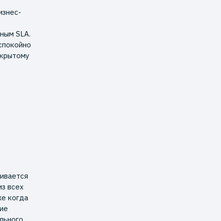
изнес-
ным SLA.
 спокойно
ткрытому
чивается
из всех
же когда
кие
ельного