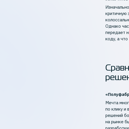
Изначально
критичную 
колоссальн
Однако час
передает н
коду, а чт
Сравн
реше
«Полуфабр
Мечта мног
по клику и
решений бо
на рынке б
разработки