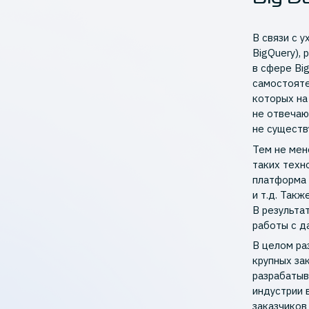
В связи с у
BigQuery),
в сфере Bi
самостояте
которых на
не отвечаю
не существ
Тем не мен
таких техно
платформа 
и т.д. Так
В результа
работы с д
В целом ра
крупных за
разрабатыв
индустрии 
заказчиков