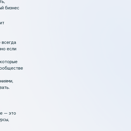
ть,
ый бизнес
ит
е всегда
нно если
 которые
 сообществе
ниями,
вать.
ce — это
урсы,