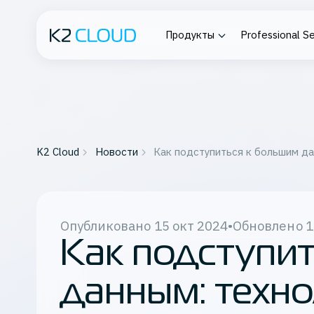
Продукты
Professional Se
Платформа К2
О компании
Profess
Облако
Service
Проектирова
Вычислительная инфраструк
Подробнее о K2 Cloud
сопровожде
K2 Cloud
Новости
Как подступиться к большим да
ИТ-инфраст
Сеть
разработки
Контейнеризация
Восстановление данных
Все серв
Опубликовано
15 окт 2024
•
Обновлено
1
Мониторинг
Как подступи
Работа с данными
Частные инсталляции
данным: техно
Корпоративный файлообмен