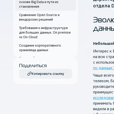
основе Big Data и пути их
отдела D
становления
Сравнение Open Source и
Эволю
вендорских решений
данны
Требования к инфраструктуре
для больших данных. On premise
vs On-Cloud
Небольшой
Создание корпоративного
хранилища данных
Интерес к 
на всю стр
Кадровый «голод»: какие
с использо
специалисты нужны для
Поделиться
проектов Big Data
по данным 
Копировать ссылку
Чаще всего
телеком, б
руководите
преимущест
исследова
принимать 
видели в р