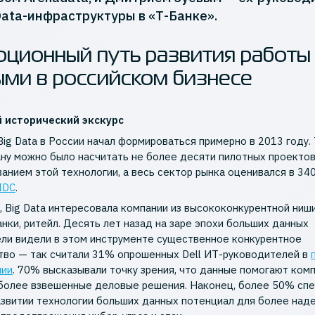
ata-инфраструктуры в «Т-Банке».
ционный путь развития работы
ми в российском бизнесе
 исторический экскурс
Big Data в России начал формироваться примерно в 2013 году.
ану можно было насчитать не более десяти пилотных проекто
ванием этой технологии, а весь сектор рынка оценивался в 340
IDC
.
, Big Data интересовала компании из высококонкурентной ниш
анки, ритейл. Десять лет назад на заре эпохи больших данных
ли видели в этом инструменте существенное конкурентное
во — так считали 31% опрошенных Dell ИТ-руководителей в
нии
. 70% высказывали точку зрения, что данные помогают ком
более взвешенные деловые решения. Наконец, более 50% сп
азвитии технологии больших данных потенциал для более над