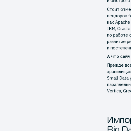
и быстрого
Стоит отме
вендоров б
как Apach
IBM, Oracl
по работе 
развитие р
и постепен
А что сейч
Прежде все
хранилищам
Small Data
параллельн
Vertica, Gre
Импо
Big D