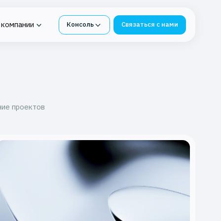
 компании
Консоль
Связаться с нами
нтур под
ия в K2 Облако
Облачная платформа для
я СМЭВ
бизнеса
е
 Service
-ФЗ
К2 Облако под 1С
ние проектов
инг
Импортонезависимые
сервисы из К2 Облака
бербезопасности
Защита и восстановление
ИТ-инфраструктуры
я в K2 Облаке
Защита данных от потерь
вное хранилище
блаке