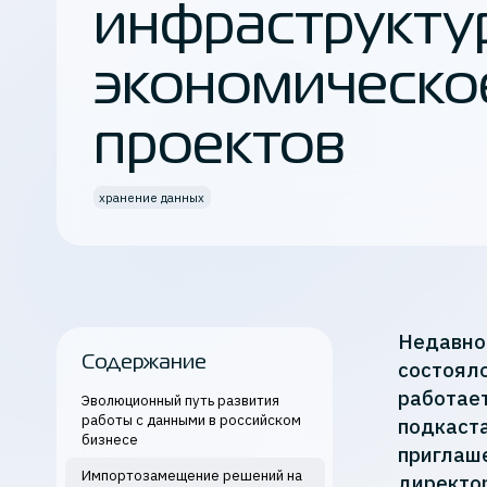
инфраструкту
Кибербезопасность
экономическо
Все продукты K2 Cloud
проектов
хранение данных
Недавно 
Содержание
состояло
работае
Эволюционный путь развития
работы с данными в российском
подкаста
бизнесе
приглаш
Импортозамещение решений на
директор