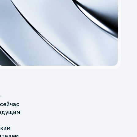
»
 сейчас
ведущим
ским
дителем