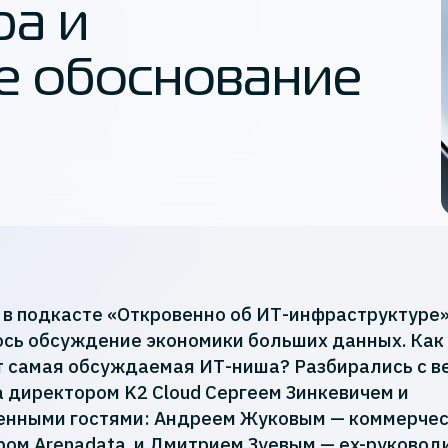
ра и
е обоснование
в подкасте «Откровенно об ИТ-инфраструктуре
сь обсуждение экономики больших данных. Как
т самая обсуждаемая ИТ-ниша? Разбирались с 
 директором K2 Cloud Сергеем Зинкевичем и
енными гостями: Андреем Жуковым — коммерче
ом Arenadata, и Дмитрием Зуевым — ex-руково