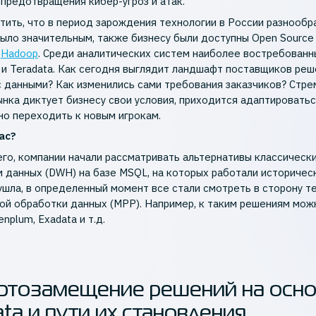
 предотвращения кибер-угроз и атак.
тить, что в период зарождения технологии в России разнообр
ыло значительным, также бизнесу были доступны Open Source
e
Hadoop
. Среди аналитических систем наиболее востребован
e и Teradata. Как сегодня выглядит ландшафт поставщиков ре
с данными? Как изменились сами требования заказчиков? Стр
ынка диктует бизнесу свои условия, приходится адаптировать
но переходить к новым игрокам.
ас?
го, компании начали рассматривать альтернативы классическ
 данных (DWH) на базе MSQL, на которых работали историческ
 ушла, в определенный момент все стали смотреть в сторону т
ой обработки данных (MPP). Например, к таким решениям мож
enplum, Exadata и т.д.
ртозамещение решений на осн
ata и пути их становления