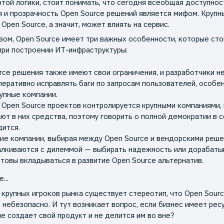
этой логики, стоит понимать, что сегодня всеобщая доступнос
 и прозрачность Open Source решений является мифом. Крупн
Open Source, а значит, может влиять на сервис.
зом, Open Source имеет три важных особенности, которые сто
при построении ИТ-инфраструктуры:
rce решения также имеют свои ограничения, и разработчики н
перативно исправлять баги по запросам пользователей, особе
рупные компании.
 Open Source проектов контролируется крупными компаниями,
ют в них средства, поэтому говорить о полной демократии в
дится.
ие компании, выбирая между Open Source и вендорскими реше
алкиваются с дилеммой — выбирать надежность или дорабаты
отовы вкладываться в развитие Open Source альтернатив.
...
 крупных игроков рынка существует стереотип, что Open Sour
 небезопасно. И тут возникает вопрос, если бизнес имеет рес
не создает свой продукт и не делится им во вне?