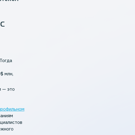
 с
 Тогда
в
$ млн,
и — это
профильном
паниям
ециалистов
ежного