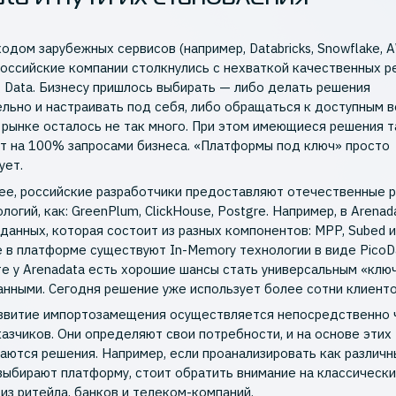
ходом зарубежных сервисов (например, Databricks, Snowflake, 
 российские компании столкнулись с нехваткой качественных 
g Data. Бизнесу пришлось выбирать — либо делать решения
льно и настраивать под себя, либо обращаться к доступным 
 рынке осталось не так много. При этом имеющиеся решения 
т на 100% запросами бизнеса. «Платформы под ключ» просто
ует.
ее, российские разработчики предоставляют отечественные 
логий, как: GreenPlum, ClickHouse, Postgre. Например, в Arenad
данных, которая состоит из разных компонентов: MPP, Subed 
же в платформе существуют In-Memory технологии в виде PicoD
те у Arenadata есть хорошие шансы стать универсальным «клю
анными. Сегодня решение уже использует более сотни клиенто
звитие импортозамещения осуществляется непосредственно 
казчиков. Они определяют свои потребности, и на основе этих
аются решения. Например, если проанализировать как различ
выбирают платформу, стоит обратить внимание на классически
 из ритейла, банков и телеком-компаний.