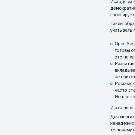
Исходя из 
демократия
спонсирует 
Таким обра
учитывать 
Open Sou
готовы о
это не к
Развитие
вкладыва
не прихо
Российск
часто ст
Не все г
И это не все
Для многих
ненадежно,
то почему 