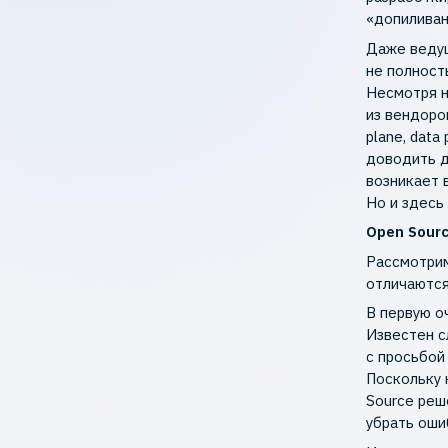
«допиливан
Даже ведущ
не полност
Несмотря н
из вендоро
plane, data
доводить д
возникает 
Но и здесь
Open Sour
Рассмотрим
отличаются 
В первую о
Известен с
с просьбой
Поскольку 
Source реш
убрать оши