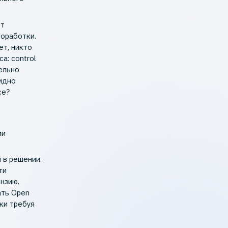
ют
доработки.
ет, никто
а: control
тельно
идно
ce?
ми
 в решении.
ти
нзию.
ать Open
ки требуя