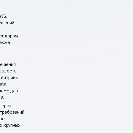
AWS,
решений
вендорам,
также
решения
ata есть
и витрины
ata.
чом» для
в.
через
 требований
ные
х крупных