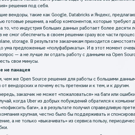
ия» решения под себя.
ие вендоры, такие как Google, Databricks и Яндекс, предлага
ью готовые решения, а набор компонентов, которые требуют 
а то, что индустрия больших данных работает более десяти л
в не смог обеспечить в своем решении сразу все части процесс
 plane, storage. В результате заказчикам приходится самостоя
о ума предложенные «полуфабрикаты». И в этот момент очев
вопрос — а не лучше ли отдать работу с данными на Open Sour
 есть свои минусы.
ce не панацея
, чем же Open Source решения для работы с большими данны
от вендорских и почему есть претензии и к тем, и к другим.
чередь, заказчик не может «пожаловаться» на баги или ошибки
лучай, когда Uber из добрых побуждений обратился к комьюни
 «пофиксить баги», а в результате получил справедливую прете
компания крупная, честно было бы поддерживать и спонсиров
ение, а не только «выкачивать» из сервиса пользу, периодичес
бки.