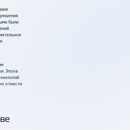
азие
 решения
ными были
шений
емительное
ся
им
и. Эпоха
ехнологий
но отнести
ове