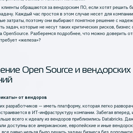
 клиенты обращаются за вендорским ПО, если хотят решить б
задачу. Каждый час простоя в этом случае несет для компании
ые затраты, поэтому они выбирают понятное решение с надеж
ть задач, которые не несут таких критических рисков, бизнес
а OpenSource. Разберемся подробнее, что можно доверить о
о требует «железа»?
ение Open Source и вендорских
ний
икаты» от вендоров
их разработчиков — иметь платформу, которая легко развора
 встраивается в ИТ-инфраструктуру компании. Забегая вперед, 
льше всего к идеалу из вендоров приблизились Databricks. Да
ыли доступны все американские, европейские и иные вендорс
, все равно нельзя было решить задачу бизнеса без дополнит