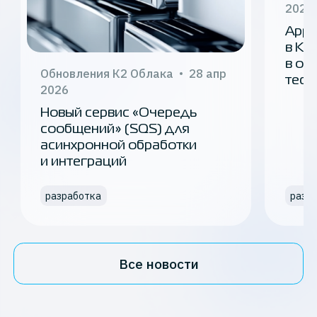
2026
Appl
в К2
в от
Обновления К2 Облака
28 апр
тест
2026
Новый сервис «Очередь
сообщений» (SQS) для
асинхронной обработки
и интеграций
разработка
разр
Все новости