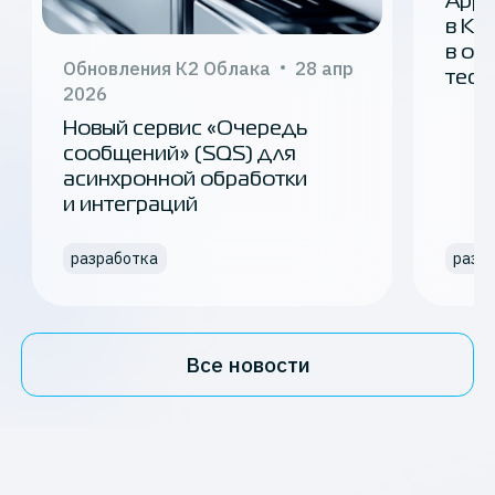
Appl
в К2
в от
Обновления К2 Облака
28 апр
тест
2026
Новый сервис «Очередь
сообщений» (SQS) для
асинхронной обработки
и интеграций
разработка
разр
Все новости