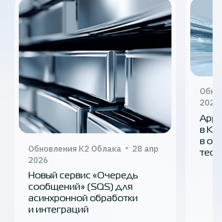
Обно
2026
Appl
в К2
в от
Обновления К2 Облака
28 апр
тест
2026
Новый сервис «Очередь
сообщений» (SQS) для
асинхронной обработки
и интеграций