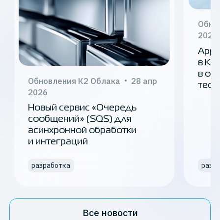
Обно
2026
Appl
в К2
в от
Обновления К2 Облака
28 апр
тест
2026
Новый сервис «Очередь
сообщений» (SQS) для
асинхронной обработки
и интеграций
разработка
разр
Все новости