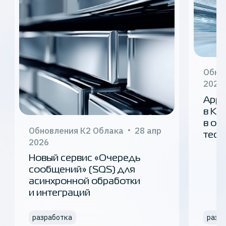
Обно
2026
Appl
в К2
в от
Обновления К2 Облака
28 апр
тест
2026
Новый сервис «Очередь
сообщений» (SQS) для
асинхронной обработки
и интеграций
разработка
разр