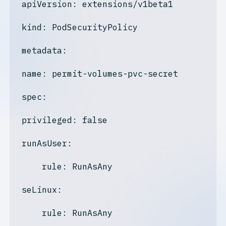
apiVersion
: extensions/v1beta1

kind
: PodSecurityPolicy

metadata:
name: permit-volumes-pvc-secret
spec:
privileged: false
runAsUser:
    rule: RunAsAny

seLinux:
    rule: RunAsAny
