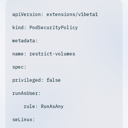
apiVersion
: extensions/v1beta1

kind
: PodSecurityPolicy

metadata:
name: restrict-volumes
spec:
privileged: false
runAsUser:
    rule: RunAsAny

seLinux: