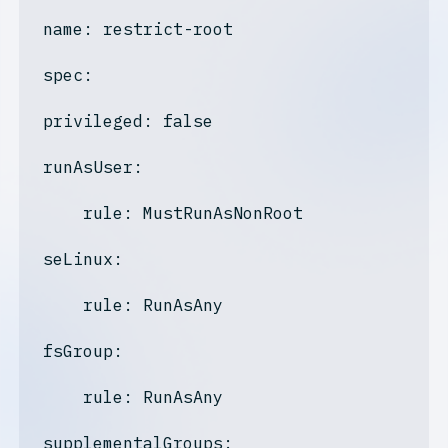
name: restrict-root
spec:
privileged: false
runAsUser:
    rule: MustRunAsNonRoot

seLinux:
    rule: RunAsAny

fsGroup:
    rule: RunAsAny

supplementalGroups: