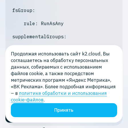
fsGroup:
    rule: RunAsAny

supplementalGroups:
    rule: RunAsAny

Продолжая использовать сайт k2.cloud, Вы
соглашаетесь на обработку персональных
volumes:
данных, собираемых с использованием
файлов cookie, а также посредством
- '*'

метрических программ «Яндекс Метрика»,
«ВК Реклама». Более подробная информация
hostPorts:
– в
политике обработки и использования
cookie-файлов
.
- min: 0

Принять
Содержание