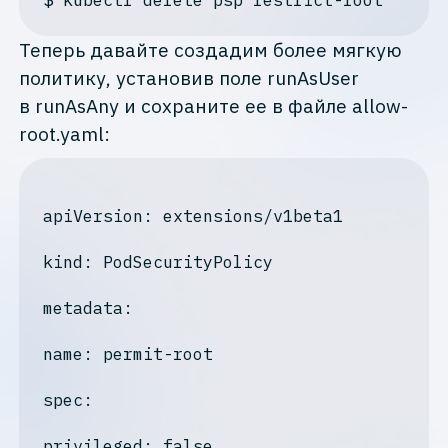
$ kubectl 
delete
 psp 
restrict
Теперь давайте создадим более мягкую
политику, установив поле runAsUser
в runAsAny и сохраните ее в файле allow-
root.yaml:
apiVersion
: extensions/v1beta1

kind
: PodSecurityPolicy

metadata:
name: permit-root
spec:
privileged: false