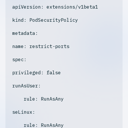
apiVersion
: extensions/v1beta1

kind
: PodSecurityPolicy

metadata:
name: restrict-ports
spec:
privileged: false
runAsUser:
    rule: RunAsAny

seLinux:
    rule: RunAsAny
