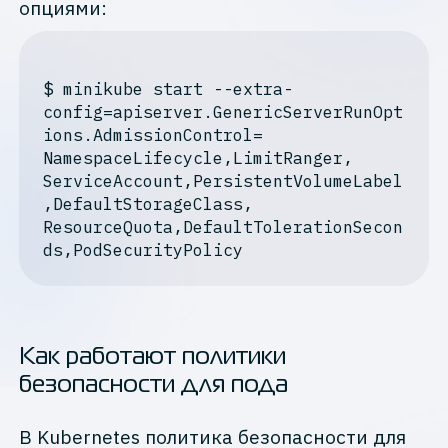
опциями:
$
 minikube start --extra-
config=apiserver.GenericServerRunOpt
ions.AdmissionControl=
NamespaceLifecycle,LimitRanger,

ServiceAccount,PersistentVolumeLabel
,DefaultStorageClass,

ResourceQuota,DefaultTolerationSecon
ds,PodSecurityPolicy
Как работают политики
безопасности для пода
В Kubernetes политика безопасности для