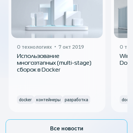
О технологиях
7 окт 2019
О те
Использование
Wind
многоэтапных (multi-stage)
Dock
сборок в Docker
docker
контейнеры
разработка
docke
Все новости