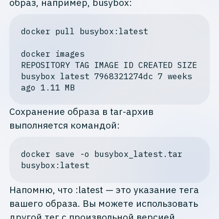
образ, например, busybox:
docker
pull
busybox
:latest
docker
images
REPOSITORY
TAG
IMAGE
ID
CREATED
SIZE
busybox
latest
 7968321274
dc
 7 
weeks
ago
 1
.11
MB
Сохранение образа в tar-архив
выполняется командой:
docker
save
-o
busybox_latest
.tar
busybox
:latest
Напомню, что :latest — это указание тега
вашего образа. Вы можете использовать
другой тег с произвольной версией,