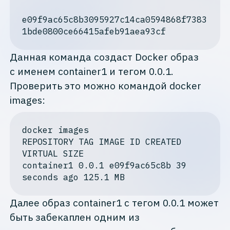
e09f9ac65c8b3095927c14ca0594868f7383
1bde0800ce66415afeb91aea93cf
Данная команда создаст Docker образ
с именем container1 и тегом 0.0.1.
Проверить это можно командой docker
images:
docker
images
REPOSITORY
TAG
IMAGE
ID
CREATED
VIRTUAL
SIZE
container1
 0
.0
.1
e09f9ac65c8b
 39 
seconds
ago
 125
.1
MB
Далее образ container1 с тегом 0.0.1 может
быть забекаплен одним из