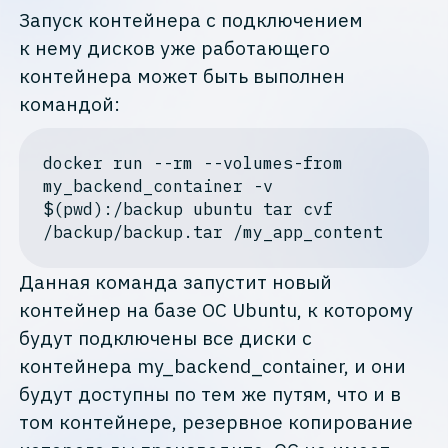
Запуск контейнера с подключением
к нему дисков уже работающего
контейнера может быть выполнен
командой:
docker run --rm --volumes-
from
my_backend_container -v 
$(pwd):
/backup ubuntu tar cvf 
/
backup/backup.tar /my_app_content
Данная команда запустит новый
контейнер на базе ОС Ubuntu, к которому
будут подключены все диски с
контейнера my_backend_container, и они
будут доступны по тем же путям, что и в
том контейнере, резервное копирование