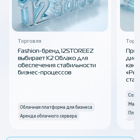
Торговля
Торг
Fashion-бренд 12STOREEZ
Прил
выбирает К2 Облако для
дист
обеспечения стабильности
канц
бизнес-процессов
«Рел
стаб
Mana
Облачная платформа для бизнеса
Плат
Аренда облачного сервера
Ауди
DevOp