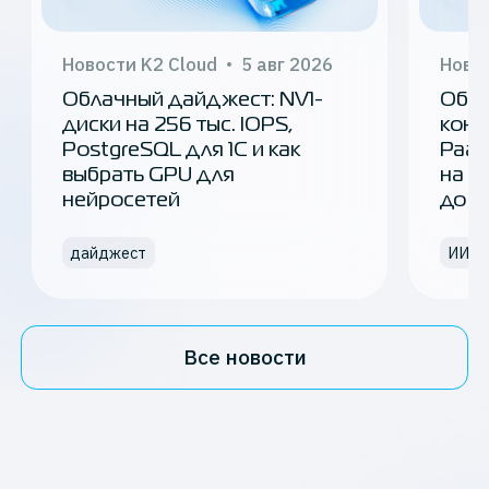
Новости K2 Cloud
5 авг 2026
Новос
Облачный дайджест: NV1-
Обла
диски на 256 тыс. IOPS,
конс
PostgreSQL для 1С и как
PaaS
выбрать GPU для
на и
нейросетей
до 3
дайджест
ИИ
Все новости