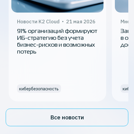
Новости K2 Cloud
21 мая 2026
Мнен
91% организаций формируют
Защи
ИБ-стратегию без учета
в об
бизнес-рисков и возможных
дост
потерь
кибербезопасность
кибе
Все новости