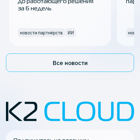
до работающего решения
парт
за 6 недель
новости партнёрств
ИИ
ново
Все новости