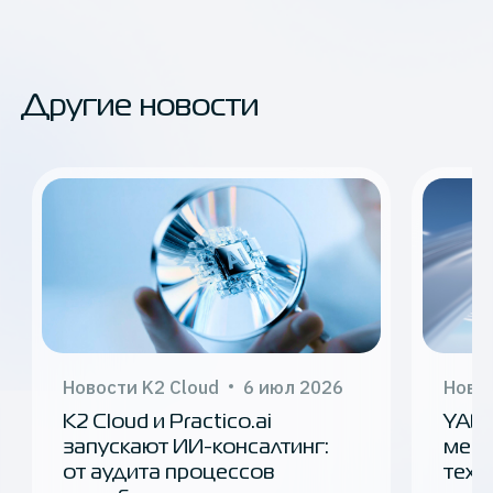
Другие новости
Новости K2 Cloud
6 июл 2026
Новос
K2 Cloud и Practico.ai
YADR
запускают ИИ-консалтинг:
мем
от аудита процессов
техн