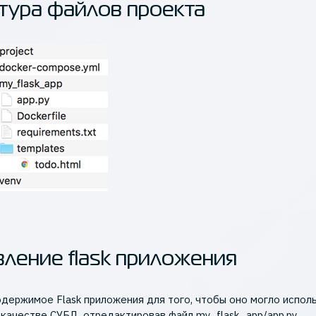
тура файлов проекта
ление flask приложения
держимое Flask приложения для того, чтобы оно могло испол
качестве СУБД, отредактировав файл my_flask_app/app.py.