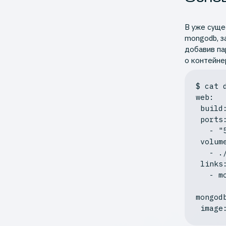
В уже суще
mongodb, з
добавив па
о контейне
web:
 build: ./my_flask_app

 ports:

   - 
"
 volumes:

   - ./my_flask_app:/app

 links:

   - mongodb

mongod