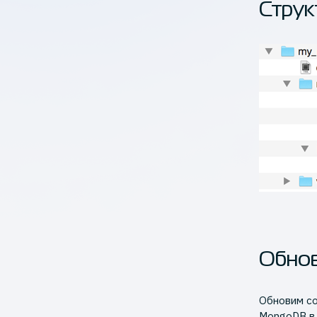
Струк
Обнов
Обновим со
MongoDB в 