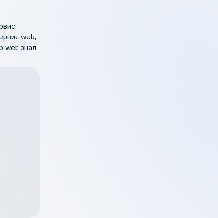
рвис
ервис web,
р web знал