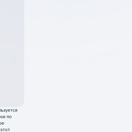
льзуется
ose по
ре
 этот