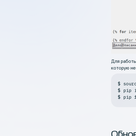
Для работы
которую не
$
sour
$
 pip 
$
 pip 
Обнов