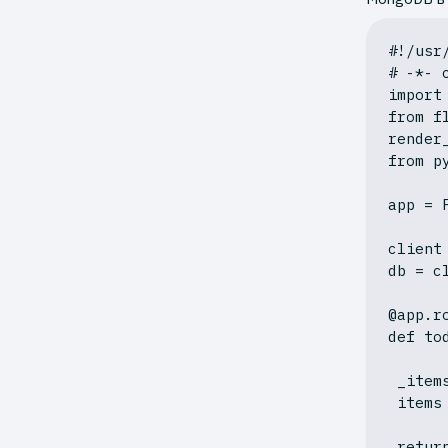
#!/usr
# -*- 
import
from
 f
from
 p
app = 
client
db = cl
@app.r
def
to
 _items = db.tododb.find()

 items
retur