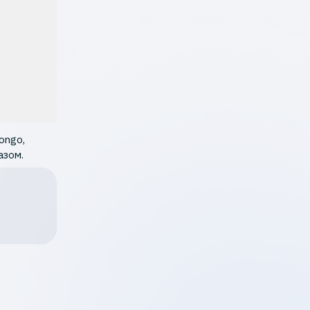
ongo,
азом.