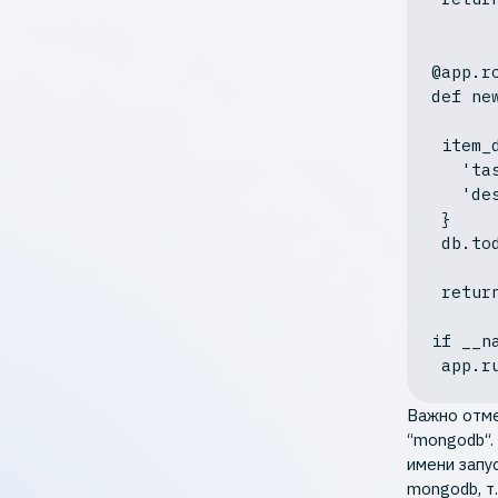
@app.r
def
ne
 item_doc = {

'ta
'de
 }

 db.tododb.insert_one(item_doc)

retur
if
 __n
 app.r
Важно отме
“mongodb“.
имени запу
mongodb, т.