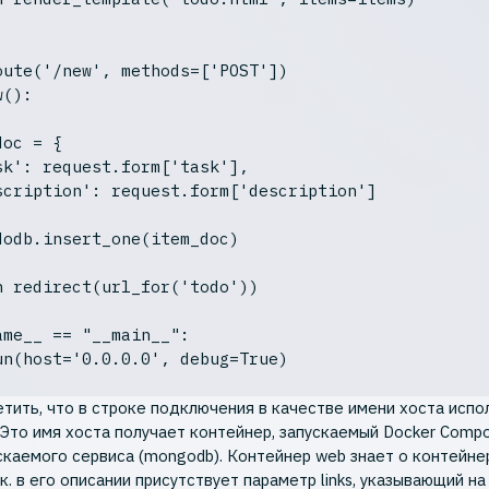
oute('/new', methods=['POST'])
w
()
:
sk'
: request.form[
'task'
],

scription'
: request.form[
'description'
]

n
 redirect(url_for(
'todo'
))

ame__ == 
"__main__"
:

un(host=
'0.0.0.0'
, debug=
True
тить, что в строке подключения в качестве имени хоста испо
 Это имя хоста получает контейнер, запускаемый Docker Comp
скаемого сервиса (mongodb). Контейнер web знает о контейне
к. в его описании присутствует параметр links, указывающий на