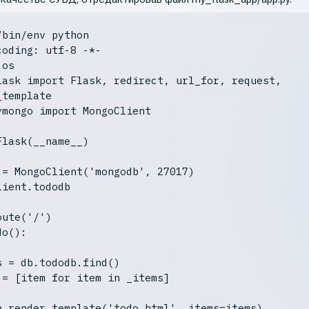
/bin/env python
coding: utf-8 -*-
lask 
import
 Flask, redirect, url_for, request, 
ymongo 
import
 MongoClient

Flask(__name__)

 = MongoClient(
'mongodb'
, 
27017
)

ient.tododb

oute('/')
do
()
:
 = [item 
for
 item 
in
 _items]

n
 render_template(
'todo.html'
, items=items)
