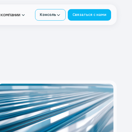
 компании
Консоль
Связаться с нами
нтур под
ия в K2 Облако
Облачная платформа для
я СМЭВ
бизнеса
е
 Service
-ФЗ
К2 Облако под 1С
инг
Импортонезависимые
сервисы из К2 Облака
бербезопасности
Защита и восстановление
ИТ-инфраструктуры
я в K2 Облаке
Защита данных от потерь
вное хранилище
блаке