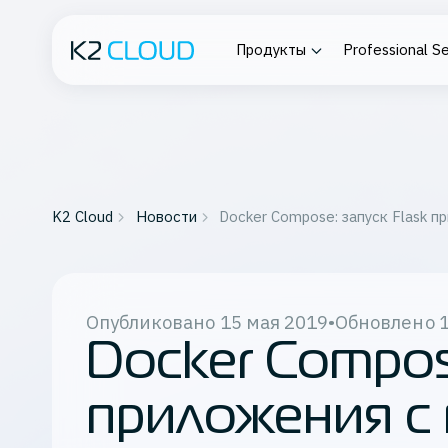
Продукты
Professional Se
Платформа К2
О компании
Profess
Облако
Service
Проектирова
Вычислительная инфраструк
Подробнее о K2 Cloud
сопровожде
K2 Cloud
Новости
Docker Compose: запуск Flask 
ИТ-инфраст
Сеть
разработки
Контейнеризация
Восстановление данных
Все серв
Опубликовано
15 мая 2019
•
Обновлено
1
Мониторинг
Docker Compos
Работа с данными
Частные инсталляции
приложения с
Корпоративный файлообмен