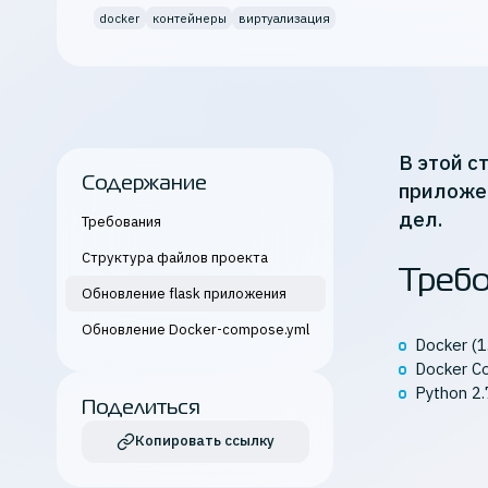
Кибербезопасность
docker
контейнеры
виртуализация
Все продукты K2 Cloud
В этой с
Содержание
приложен
дел.
Требования
Структура файлов проекта
Треб
Обновление flask приложения
Обновление Docker-compose.yml
Docker (1
Docker C
Python 2
Поделиться
Копировать ссылку