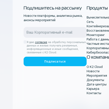
инфраструктура для 
Подпишитесь на рассылку
Продукты
Новости платформы, аналитика рынка,
кибербезопасность
Вычислительн
анонсы мероприятий
Сеть
кейсы
Контейнериза
Восстановлен
масштабирование ИТ
Мониторинг
Работа с данн
инфраструктуры
Я даю
согласие
на обработку персональных
Частные инста
данных и желаю получать рекламные,
Корпоративны
производительность
информационные и иные сообщения,
Кибербезопас
связанные с K2 Cloud.
О компан
оптимизация бизнес
Подписаться
О K2 Cloud
разработка
Новости
Мероприятия
регионы и зоны дост
Документы
Дата-центры
тестовая среда
Карьера
Контакты
вычислительная инфр
K2 Cloud Team