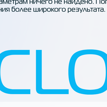
аметрам ничего не найдено. По
ния более широкого результата.
исы