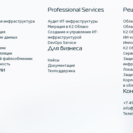
e-com
Professional Services
Ре
ая инфраструктура
Аудит ИТ-инфраструктуры
Обла
Миграция в K2 Облако
Обла
ция
Создание и управление ИТ-
К2 О
ие данных
инфраструктурой
ИИ-к
-
DevOps Service
Импо
ыми
К2 О
Для бизнеса
лляции
Серв
й файлообменник
Защи
Кейсы
ность
инфр
Документация
Лока
ии
Техподдержка
-процессов
Защи
Корп
в об
Кон
упности
+7 4
info
Теле
аструктура