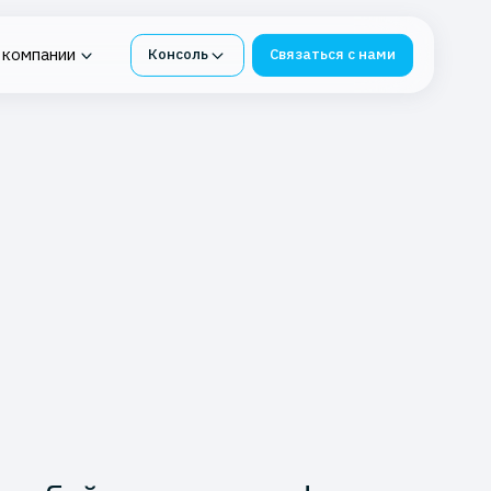
 компании
Консоль
Связаться с нами
платформа для
ия в K2 Облако
Облако 152-ФЗ
 Service
под 1С
ИИ-консалтинг
зависимые
Сервисы кибербезопасности
 К2 Облака
осстановление
Локализация в K2 Облаке
труктуры
ных от потерь
Корпоративное хранилище
данных в облаке