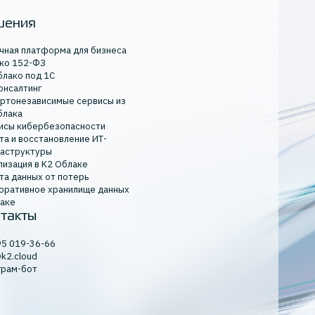
шения
чная платформа для бизнеса
ко 152-ФЗ
блако под 1С
онсалтинг
ртонезависимые сервисы из
блака
исы кибербезопасности
та и восстановление ИТ-
аструктуры
лизация в K2 Облаке
та данных от потерь
оративное хранилище данных
лаке
такты
95 019-36-66
@k2.cloud
грам-бот