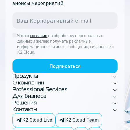
анонсы мероприятий
контейнеры
виртуализация
kubernetes
Я даю
согласие
на обработку персональных
данных и желаю получать рекламные,
информационные и иные сообщения, связанные с
рейтинги
K2 Cloud.
миграция
Подписаться
импортозамещение
Продукты
О компании
хранение данных
Professional Services
Для бизнеса
1С
Решения
Контакты
новости партнёрств
K2 Cloud Live
K2 Cloud Team
локализация