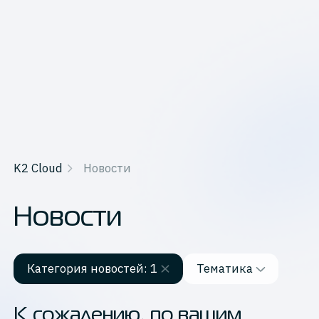
K2 Cloud
Новости
Новости
Категория новостей
: 1
Тематика
Сбросить
Категория новостей
К сожалению, по вашим