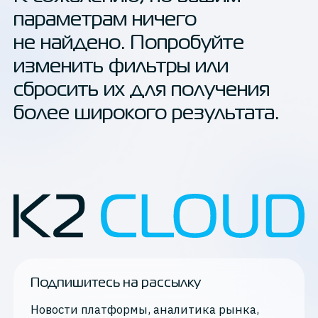
параметрам ничего
Обновления К2 Облака
не найдено. Попробуйте
Мнения экспертов
изменить фильтры или
сбросить их для получения
О технологиях
более широкого результата.
СМИ о нас
Новости K2 Cloud
Применить
Тематика
Подпишитесь на рассылку
docker
Новости платформы, аналитика рынка,