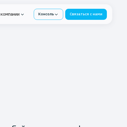
 компании
Консоль
Связаться с нами
нтур под
ия в K2 Облако
Облачная платформа для
я СМЭВ
бизнеса
е
 Service
-ФЗ
К2 Облако под 1С
инг
Импортонезависимые
сервисы из К2 Облака
бербезопасности
Защита и восстановление
ИТ-инфраструктуры
я в K2 Облаке
Защита данных от потерь
вное хранилище
блаке