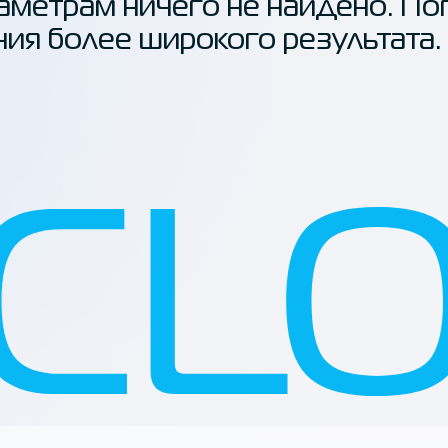
аметрам ничего не найдено. По
ния более широкого результата.
исы