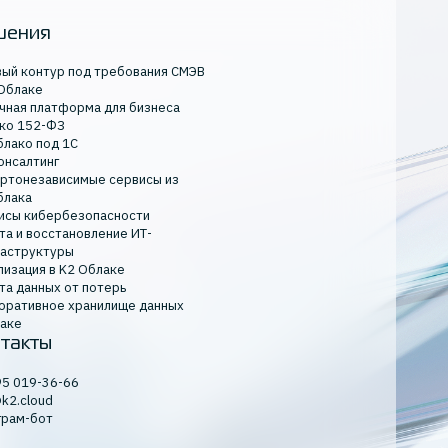
шения
вый контур под требования СМЭВ
 Облаке
чная платформа для бизнеса
ко 152-ФЗ
блако под 1С
онсалтинг
ртонезависимые сервисы из
блака
исы кибербезопасности
та и восстановление ИТ-
аструктуры
лизация в K2 Облаке
та данных от потерь
оративное хранилище данных
лаке
такты
95 019-36-66
@k2.cloud
грам-бот