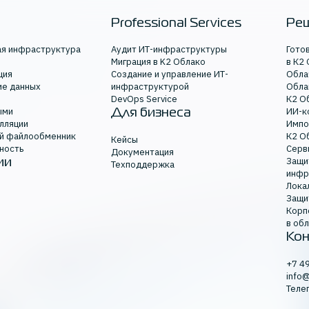
e-com
Professional Services
Ре
ая инфраструктура
Аудит ИТ-инфраструктуры
Гото
Миграция в K2 Облако
в К2
ция
Создание и управление ИТ-
Обла
ие данных
инфраструктурой
Обла
-
DevOps Service
К2 О
ыми
ИИ-к
Для бизнеса
лляции
Импо
й файлообменник
К2 О
Кейсы
ность
Серв
Документация
Защи
ии
Техподдержка
-процессов
инфр
Лока
Защи
Корп
упности
в об
Кон
+7 4
аструктура
info
Теле