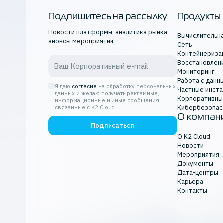
инфраструктура для 
Подпишитесь на рассылку
Продукты
Новости платформы, аналитика рынка,
кибербезопасность
Вычислительн
анонсы мероприятий
Сеть
кейсы
Контейнериза
Восстановлен
масштабирование ИТ
Мониторинг
Работа с данн
инфраструктуры
Я даю
согласие
на обработку персональных
Частные инста
данных и желаю получать рекламные,
Корпоративны
производительность
информационные и иные сообщения,
Кибербезопас
связанные с K2 Cloud.
О компан
оптимизация бизнес
Подписаться
О K2 Cloud
разработка
Новости
Мероприятия
регионы и зоны дост
Документы
Дата-центры
тестовая среда
Карьера
Контакты
вычислительная инфр
K2 Cloud Team