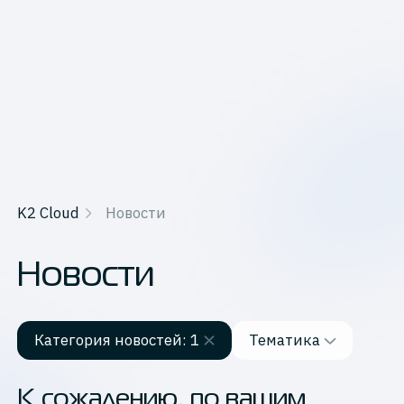
K2 Cloud
Новости
Новости
Категория новостей
: 1
Тематика
Сбросить
Категория новостей
К сожалению, по вашим