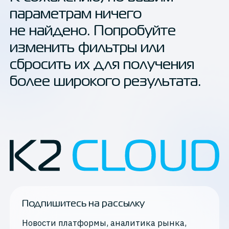
параметрам ничего
Обновления К2 Облака
не найдено. Попробуйте
Мнения экспертов
изменить фильтры или
сбросить их для получения
О технологиях
более широкого результата.
СМИ о нас
Новости K2 Cloud
Применить
Тематика
Подпишитесь на рассылку
docker
Новости платформы, аналитика рынка,