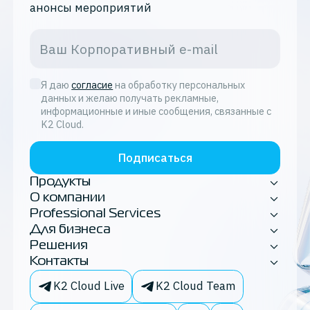
анонсы мероприятий
контейнеры
виртуализация
kubernetes
Я даю
согласие
на обработку персональных
данных и желаю получать рекламные,
информационные и иные сообщения, связанные с
рейтинги
K2 Cloud.
миграция
Подписаться
импортозамещение
Продукты
О компании
хранение данных
Professional Services
Для бизнеса
1С
Решения
Контакты
новости партнёрств
K2 Cloud Live
K2 Cloud Team
локализация