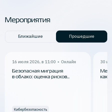
Мероприятия
Ближайшие
Прошедшие
16 июля 2026, в 11:00
•
Онлайн
30 ию
Безопасная миграция
Меди
в облако: оценка рисков
как 
и пошаговый план
от у
млн 
Кибербезопасность