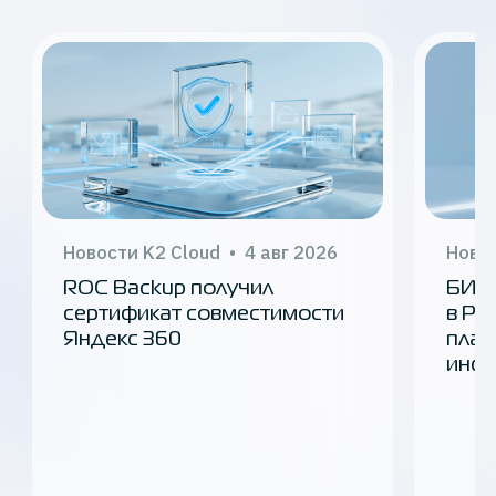
Новости K2 Cloud
4 авг 2026
Новос
ROC Backup получил
БИРЖ
сертификат совместимости
в Ро
Яндекс 360
плат
инфр