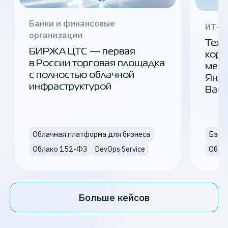
Банки и финансовые
ИТ-с
организации
ТехВ
БИРЖА ЦТС — первая
корп
в России торговая площадка
межд
с полностью облачной
Янде
инфраструктурой
Back
Облачная платформа для бизнеса
Облако 152-ФЗ
DevOps Service
Обла
Больше кейсов