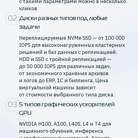
с такими параметрами можно в несколько
кликов.
0
2
Диски разных типов под любые
задачи
Нереплицируемые NVMe SSD — от 100 000
IOPS для высоконагруженных кластерных
решений и баз данных с репликацией.
HDD и SSD с тройной репликацией —
до 50 000 IOPS для различных задач,
от экономичного хранения архивов
и логов до ERP, 1С и биллинга. Цена
виртуальной машины зависит
от стоимости выбранного типа диска.
0
3
5 типов графических ускорителей
GPU
NVIDIA H100, A100, L40S, L4 и T4 для
машинного обучения, инференса