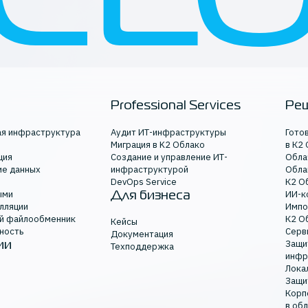
Professional Services
Ре
ая инфраструктура
Аудит ИТ-инфраструктуры
Гото
Миграция в K2 Облако
в К2
ция
Создание и управление ИТ-
Обла
ие данных
инфраструктурой
Обла
DevOps Service
К2 О
ыми
ИИ-к
Для бизнеса
лляции
Импо
й файлообменник
К2 О
Кейсы
ность
Серв
Документация
Защи
ии
Техподдержка
инфр
Лока
Защи
Корп
в об