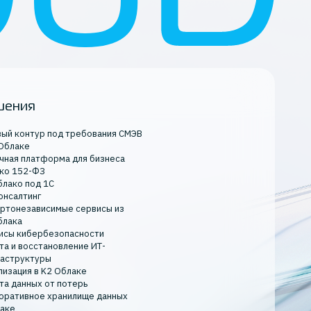
шения
вый контур под требования СМЭВ
 Облаке
чная платформа для бизнеса
ко 152-ФЗ
блако под 1С
онсалтинг
ртонезависимые сервисы из
блака
исы кибербезопасности
та и восстановление ИТ-
аструктуры
лизация в K2 Облаке
та данных от потерь
оративное хранилище данных
лаке