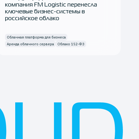
т
компания FM Logistic перенесла
о
ключевые бизнес-системы в
российское облако
Облачная платформа для бизнеса
О
Аренда облачного сервера
Облако 152-ФЗ
D