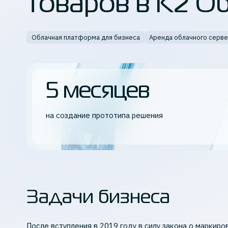
товаров в К2 О
Кибербезопасность
Облачная платформа для бизнеса
Аренда облачного серв
Все продукты K2 Cloud
5 месяцев
на создание прототипа решения
Задачи бизнеса
После вступления в 2019 году в силу закона о маркир