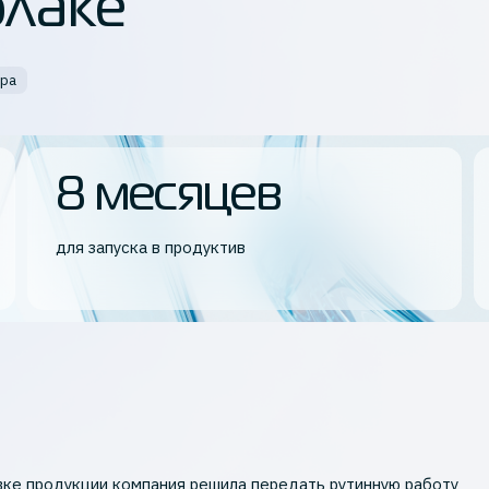
блаке
ера
8 месяцев
для запуска в продуктив
овке продукции компания решила передать рутинную работу