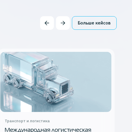
Больше кейсов
Ба
Транспорт и логистика
Б
Международная логистическая