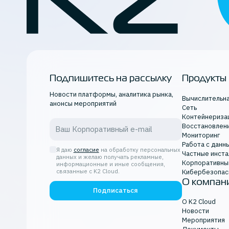
Подпишитесь на рассылку
Продукты
Новости платформы, аналитика рынка,
Вычислительн
анонсы мероприятий
Сеть
Контейнериза
Восстановлен
Мониторинг
Работа с данн
Я даю
согласие
на обработку персональных
Частные инста
данных и желаю получать рекламные,
Корпоративны
информационные и иные сообщения,
Кибербезопас
связанные с K2 Cloud.
О компан
Подписаться
О K2 Cloud
Новости
Мероприятия